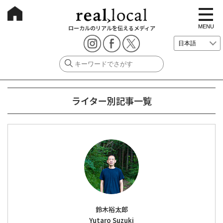
t
o
g
MENU
ローカルのリアルを伝えるメディア
g
l
e
n
a
v
i
g
a
ライター別記事一覧
t
i
o
n
鈴木裕太郎
Yutaro Suzuki