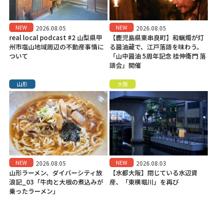
NEW
NEW
2026.08.05
2026.08.05
real local podcast #2 山梨県甲
【鹿児島県東串良町】和蝋燭が灯
州市塩山地域周辺の不動産事情に
る醤油蔵で、江戸落語を味わう。
ついて
「山中醤油 5周年記念 桂伸衛門 落
語会」開催
山形
大阪
NEW
NEW
2026.08.05
2026.08.03
山形ラーメン、ダイバーシティ放
【水都大阪】閉じている水辺資
浪記_03「牛肉と大根の煮込みが
産、「東横堀川」を再び
乗ったラーメン」