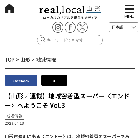
t
o
g
MENU
ローカルのリアルを伝えるメディア
g
l
e
n
a
v
i
g
TOP
>
山形
>
地域情報
a
t
i
o
n
Facebook
X
【山形／連載】地域密着型スーパー〈エンド
ー〉へようこそ Vol.3
地域情報
2023.04.18
山形市長町にある〈エンドー〉は、地域密着型のスーパーであ