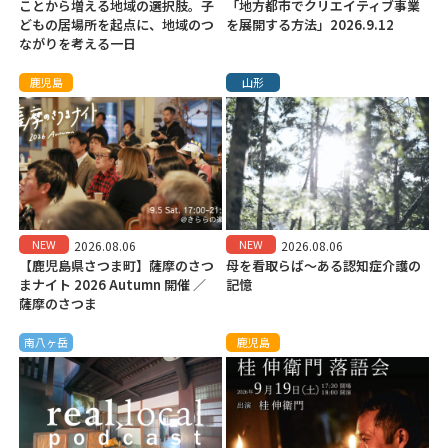
ことから増える地域の選択肢。子
「地方都市でクリエイティブ事業
どもの居場所を起点に、地域のつ
を展開する方法」2026.9.12
ながりを考える一日
鹿児島
山形
NEW
NEW
2026.08.06
2026.08.06
【鹿児島県さつま町】薩摩のさつ
母を看取らば～ある認知症介護の
まナイト 2026 Autumn 開催 ／
記憶
薩摩のさつま
南八ヶ岳
鹿児島