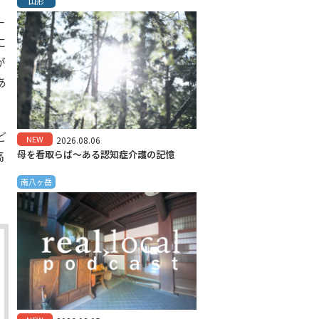
山形
一
に
が
あ
ど
NEW
2026.08.06
高
母を看取らば～ある認知症介護の記憶
南八ヶ岳