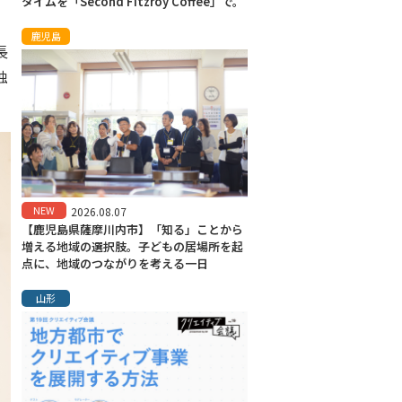
タイムを「Second Fitzroy Coffee」で。
鹿児島
長
独
NEW
2026.08.07
【鹿児島県薩摩川内市】「知る」ことから
増える地域の選択肢。子どもの居場所を起
点に、地域のつながりを考える一日
山形