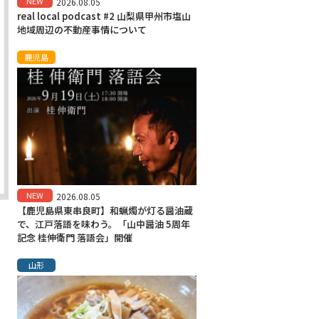
NEW
2026.08.05
real local podcast #2 山梨県甲州市塩山
地域周辺の不動産事情について
鹿児島
NEW
2026.08.05
【鹿児島県東串良町】和蝋燭が灯る醤油蔵
で、江戸落語を味わう。「山中醤油 5周年
記念 桂伸衛門 落語会」開催
山形