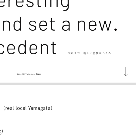
al local Yamagata）
t
）