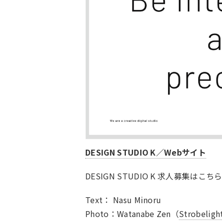
DESIGN STUDIO K／Webサイト
DESIGN STUDIO K 求人募集はこちら（re
Text： Nasu Minoru
Photo：Watanabe Zen（
Strobeligh