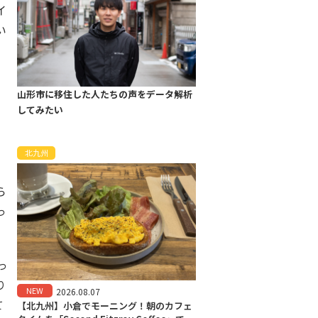
イ
い
山形市に移住した人たちの声をデータ解析
してみたい
、
北九州
」
ら
っ
っ
り
NEW
2026.08.07
て
【北九州】小倉でモーニング！朝のカフェ