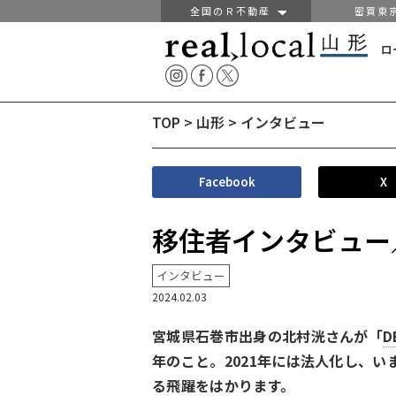
全国のＲ不動産
密買東
ロ
TOP
>
山形
>
インタビュー
Facebook
X
移住者インタビュー／D
インタビュー
2024.02.03
宮城県石巻市出身の北村洸さんが「
D
年のこと。2021年には法人化し、
る飛躍をはかります。