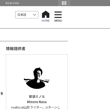
REWORK
t
o
HOME
g
MENU
g
l
e
n
a
v
i
情報提供者
g
a
t
i
o
n
9
那須ミノル
な
Minoru Nasu
reallocal山形ライター。Uターンし