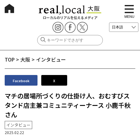
t
o
g
MENU
ローカルのリアルを伝えるメディア
g
l
e
n
a
v
i
g
TOP
>
大阪
>
インタビュー
a
t
i
o
n
Facebook
X
マチの居場所づくりの仕掛け人、おむすびス
タンド店主兼コミュニティーナース 小鹿千秋
さん
インタビュー
2025.02.22