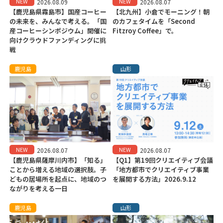
NEW
NEW
2026.08.09
2026.08.07
【鹿児島県霧島市】国産コーヒー
【北九州】小倉でモーニング！朝
の未来を、みんなで考える。「国
のカフェタイムを「Second
産コーヒーシンポジウム」開催に
Fitzroy Coffee」で。
向けクラウドファンディングに挑
戦
鹿児島
山形
NEW
NEW
2026.08.07
2026.08.07
【鹿児島県薩摩川内市】「知る」
【Q1】第19回クリエイティブ会議
ことから増える地域の選択肢。子
「地方都市でクリエイティブ事業
どもの居場所を起点に、地域のつ
を展開する方法」2026.9.12
ながりを考える一日
鹿児島
山形