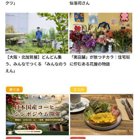
クツ」
仙浩司さん
【大阪・北加賀屋】どんどん集
「実店舗」が放つチカラ｜住宅街
う、みんなでつくる 「みんなのう
に佇むある花屋の物語
えん」
鹿児島
北九州