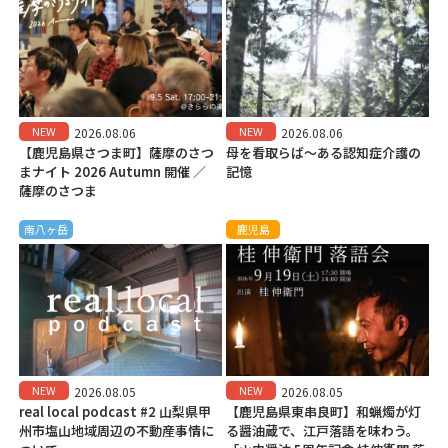
NEW
NEW
2026.08.06
2026.08.06
【鹿児島県さつま町】薩摩のさつ
母を看取らば～ある認知症介護の
まナイト 2026 Autumn 開催 ／
記憶
薩摩のさつま
南八ヶ岳
鹿児島
NEW
NEW
2026.08.05
2026.08.05
real local podcast #2 山梨県甲
【鹿児島県東串良町】和蝋燭が灯
州市塩山地域周辺の不動産事情に
る醤油蔵で、江戸落語を味わう。