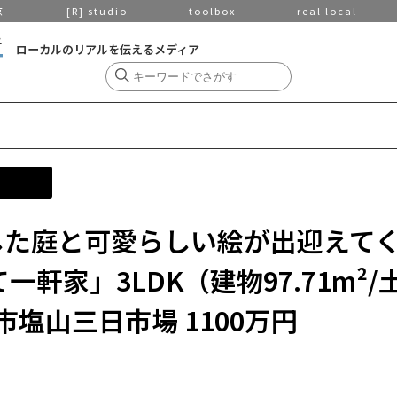
京
[R] studio
toolbox
real local
ローカルのリアルを伝えるメディア
とした庭と可愛らしい絵が出迎えて
軒家」3LDK（建物97.71m²/
州市塩山三日市場 1100万円