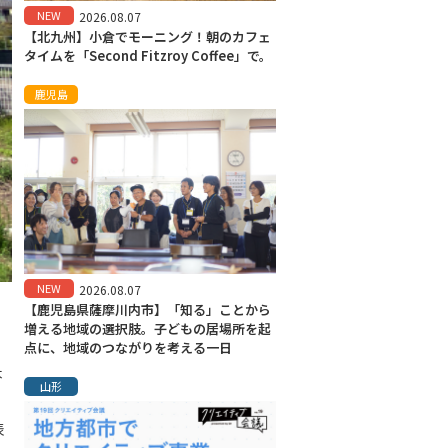
NEW
2026.08.07
【北九州】小倉でモーニング！朝のカフェ
タイムを「Second Fitzroy Coffee」で。
鹿児島
NEW
2026.08.07
【鹿児島県薩摩川内市】「知る」ことから
増える地域の選択肢。子どもの居場所を起
点に、地域のつながりを考える一日
木
山形
表