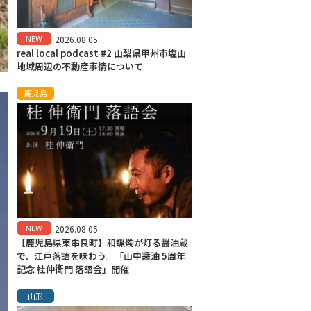
NEW
2026.08.05
real local podcast #2 山梨県甲州市塩山
地域周辺の不動産事情について
鹿児島
NEW
2026.08.05
【鹿児島県東串良町】和蝋燭が灯る醤油蔵
で、江戸落語を味わう。「山中醤油 5周年
記念 桂伸衛門 落語会」開催
山形