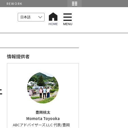
REWORK
t
o
HOME
g
MENU
g
l
e
n
a
v
i
情報提供者
g
a
t
i
く
o
n
土
豊岡桃太
Momota Toyooka
ABCアドバイザーズ.LLC 代表/豊岡