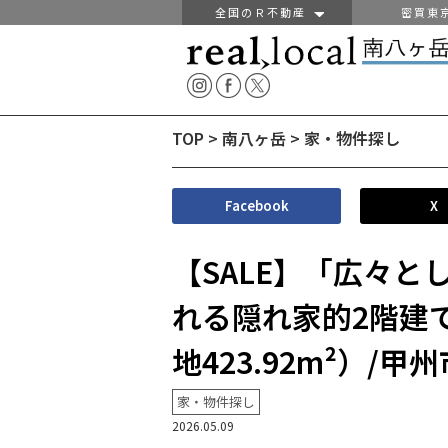
全国のＲ不動産
密買東
TOP
>
南八ヶ岳
>
家・物件探し
Facebook
X
【SALE】「広々
れる隠れ家的2階建て一
地423.92m²）/甲
家・物件探し
2026.05.09