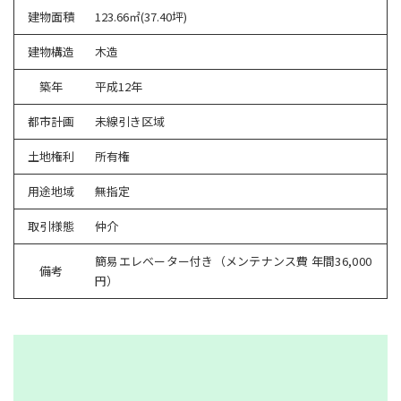
建物面積
123.66㎡(37.40坪)
建物構造
木造
築年
平成12年
都市計画
未線引き区域
土地権利
所有権
用途地域
無指定
取引様態
仲介
簡易エレベーター付き（メンテナンス費 年間36,000
備考
円）