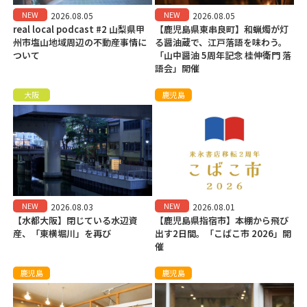
NEW
NEW
2026.08.05
2026.08.05
real local podcast #2 山梨県甲
【鹿児島県東串良町】和蝋燭が灯
州市塩山地域周辺の不動産事情に
る醤油蔵で、江戸落語を味わう。
ついて
「山中醤油 5周年記念 桂伸衛門 落
語会」開催
大阪
鹿児島
NEW
NEW
2026.08.03
2026.08.01
【水都大阪】閉じている水辺資
【鹿児島県指宿市】本棚から飛び
産、「東横堀川」を再び
出す2日間。「こばこ市 2026」開
催
鹿児島
鹿児島