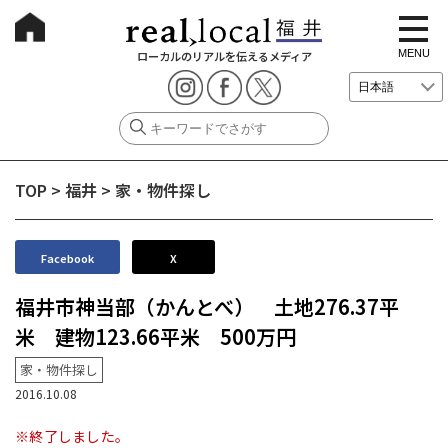
t
o
g
MENU
ローカルのリアルを伝えるメディア
g
l
e
n
a
v
i
g
TOP
>
福井
>
家・物件探し
a
t
i
o
n
Facebook
X
福井市神当部（かんとべ） 土地276.37平
米 建物123.66平米 500万円
家・物件探し
2016.10.08
※終了しました。