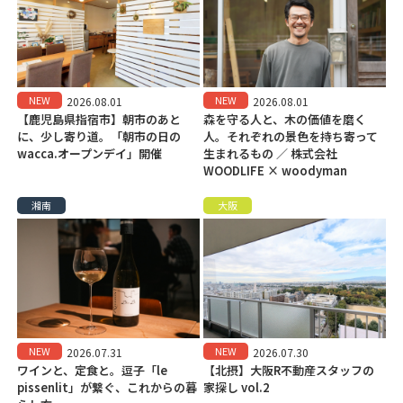
NEW
NEW
2026.08.01
2026.08.01
【鹿児島県指宿市】朝市のあと
森を守る人と、木の価値を磨く
に、少し寄り道。「朝市の日の
人。それぞれの景色を持ち寄って
wacca.オープンデイ」開催
生まれるもの ／ 株式会社
WOODLIFE × woodyman
湘南
大阪
NEW
NEW
2026.07.31
2026.07.30
ワインと、定食と。逗子「le
【北摂】大阪R不動産スタッフの
pissenlit」が繋ぐ、これからの暮
家探し vol.2