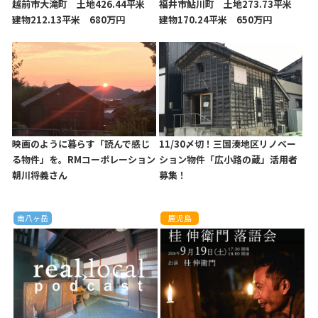
越前市大滝町 土地426.44平米
福井市鮎川町 土地273.73平米
建物212.13平米 680万円
建物170.24平米 650万円
映画のように暮らす「読んで感じ
11/30〆切！三国湊地区リノベー
る物件」を。RMコーポレーション
ション物件「広小路の蔵」活用者
朝川将義さん
募集！
南八ヶ岳
鹿児島