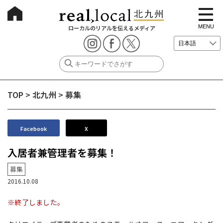
t
o
g
MENU
ローカルのリアルを伝えるメディア
g
l
e
n
a
v
i
g
TOP
>
北九州
>
募集
a
t
i
o
n
Facebook
X
入居者兼管理者を募集！
募集
2016.10.08
※終了しました。