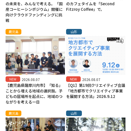
の未来を、みんなで考える。「国
のカフェタイムを「Second
産コーヒーシンポジウム」開催に
Fitzroy Coffee」で。
向けクラウドファンディングに挑
戦
鹿児島
山形
NEW
NEW
2026.08.07
2026.08.07
【鹿児島県薩摩川内市】「知る」
【Q1】第19回クリエイティブ会議
ことから増える地域の選択肢。子
「地方都市でクリエイティブ事業
どもの居場所を起点に、地域のつ
を展開する方法」2026.9.12
ながりを考える一日
鹿児島
山形