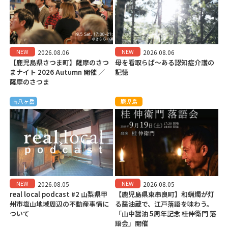
NEW
NEW
2026.08.06
2026.08.06
【鹿児島県さつま町】薩摩のさつ
母を看取らば～ある認知症介護の
まナイト 2026 Autumn 開催 ／
記憶
薩摩のさつま
南八ヶ岳
鹿児島
NEW
NEW
2026.08.05
2026.08.05
real local podcast #2 山梨県甲
【鹿児島県東串良町】和蝋燭が灯
州市塩山地域周辺の不動産事情に
る醤油蔵で、江戸落語を味わう。
ついて
「山中醤油 5周年記念 桂伸衛門 落
語会」開催