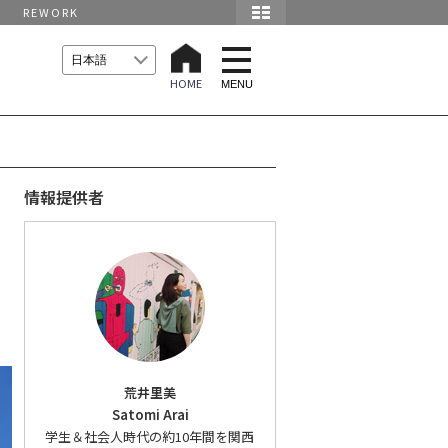
REWORK
t
o
HOME
g
MENU
g
l
e
n
a
v
i
情報提供者
g
a
t
i
o
n
荒井里美
Satomi Arai
学生＆社会人時代の約10年間を関西