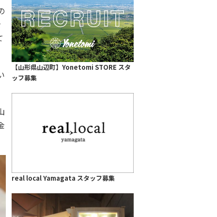
の
を
て
【山形県山辺町】Yonetomi STORE スタ
い
ッフ募集
。
山
金
real local Yamagata スタッフ募集