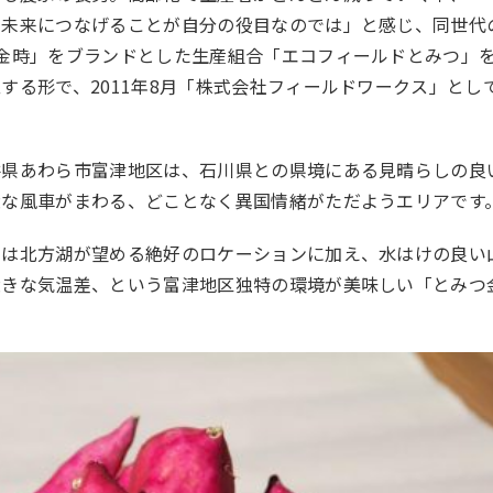
を未来につなげることが自分の役目なのでは」と感じ、同世代
金時」をブランドとした生産組合「エコフィールドとみつ」
する形で、2011年8月「株式会社フィールドワークス」とし
井県あわら市富津地区は、石川県との県境にある見晴らしの良
大な風車がまわる、どことなく異国情緒がただようエリアです
には北方湖が望める絶好のロケーションに加え、水はけの良い
大きな気温差、という富津地区独特の環境が美味しい「とみつ