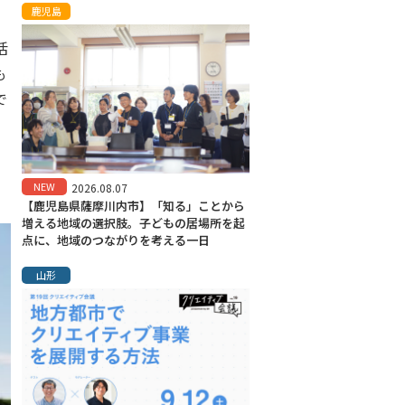
鹿児島
活
も
で
る
NEW
2026.08.07
【鹿児島県薩摩川内市】「知る」ことから
増える地域の選択肢。子どもの居場所を起
点に、地域のつながりを考える一日
山形