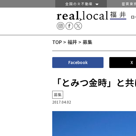
全国のＲ不動産
密買東
ロ
TOP
>
福井
>
募集
Facebook
X
「とみつ金時」と共
募集
2017.04.02