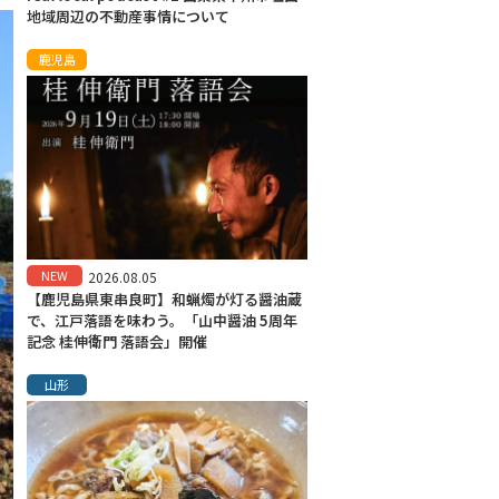
地域周辺の不動産事情について
鹿児島
NEW
2026.08.05
【鹿児島県東串良町】和蝋燭が灯る醤油蔵
で、江戸落語を味わう。「山中醤油 5周年
記念 桂伸衛門 落語会」開催
山形