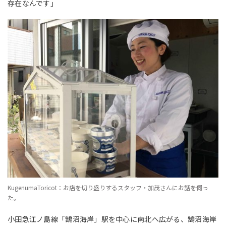
存在なんです」
KugenumaToricot：お店を切り盛りするスタッフ・加茂さんにお話を伺っ
た。
小田急江ノ島線「鵠沼海岸」駅を中心に南北へ広がる、鵠沼海岸