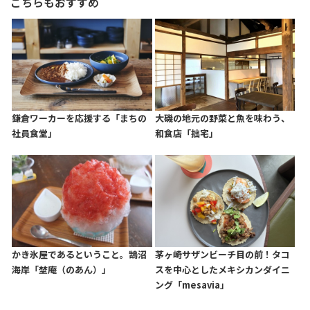
こちらもおすすめ
鎌倉ワーカーを応援する「まちの
大磯の地元の野菜と魚を味わう、
社員食堂」
和食店「拙宅」
かき氷屋であるということ。鵠沼
茅ヶ崎サザンビーチ目の前！タコ
海岸「埜庵（のあん）」
スを中心としたメキシカンダイニ
ング「mesavia」