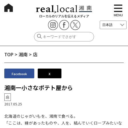
t
o
g
MENU
ローカルのリアルを伝えるメディア
g
l
e
n
a
v
i
g
TOP
>
湘南
>
店
a
t
i
o
n
Facebook
X
湘南一小さなポテト屋から
店
2017.05.25
北海道のじゃがいもを、湘南で食べる。
「ここは、縁があったものや、人を、結んでいくロープみたいな