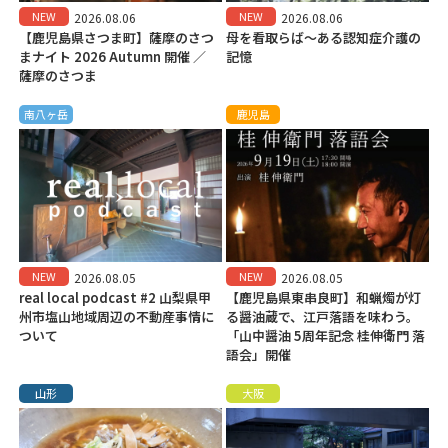
NEW
NEW
2026.08.06
2026.08.06
【鹿児島県さつま町】薩摩のさつ
母を看取らば～ある認知症介護の
まナイト 2026 Autumn 開催 ／
記憶
薩摩のさつま
南八ヶ岳
鹿児島
NEW
NEW
2026.08.05
2026.08.05
real local podcast #2 山梨県甲
【鹿児島県東串良町】和蝋燭が灯
州市塩山地域周辺の不動産事情に
る醤油蔵で、江戸落語を味わう。
ついて
「山中醤油 5周年記念 桂伸衛門 落
語会」開催
山形
大阪