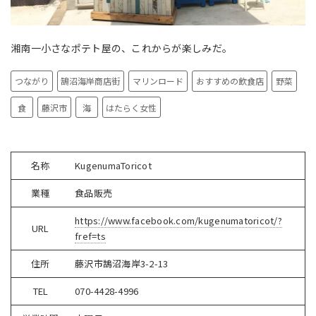
湘南一小さなポテト屋の、これからが楽しみだ。
つながり
鵠沼海岸商店街
マリンロード
おすすめの飲食店
野菜
食
藤沢市
海
はたらく女性
名称
KugenumaToricot
業種
食品販売
https://www.facebook.com/kugenumatoricot/?
URL
fref=ts
住所
藤沢市鵠沼海岸3-2-13
TEL
070-4428-4996