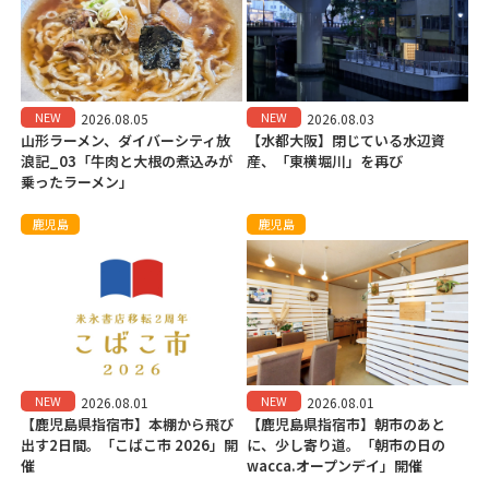
NEW
NEW
2026.08.05
2026.08.03
山形ラーメン、ダイバーシティ放
【水都大阪】閉じている水辺資
浪記_03「牛肉と大根の煮込みが
産、「東横堀川」を再び
乗ったラーメン」
鹿児島
鹿児島
NEW
NEW
2026.08.01
2026.08.01
【鹿児島県指宿市】本棚から飛び
【鹿児島県指宿市】朝市のあと
出す2日間。「こばこ市 2026」開
に、少し寄り道。「朝市の日の
催
wacca.オープンデイ」開催