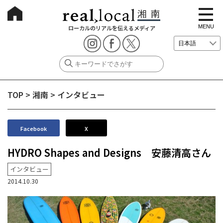
t
o
g
MENU
ローカルのリアルを伝えるメディア
g
l
e
n
a
v
i
g
TOP
>
湘南
>
インタビュー
a
t
i
o
n
Facebook
X
HYDRO Shapes and Designs 安藤清高さん
インタビュー
2014.10.30