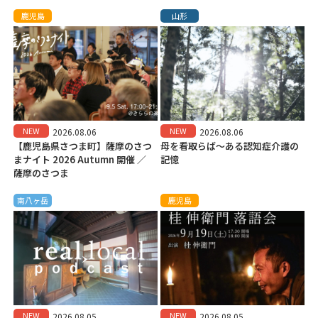
鹿児島
山形
NEW
NEW
2026.08.06
2026.08.06
【鹿児島県さつま町】薩摩のさつ
母を看取らば～ある認知症介護の
まナイト 2026 Autumn 開催 ／
記憶
薩摩のさつま
南八ヶ岳
鹿児島
NEW
NEW
2026.08.05
2026.08.05