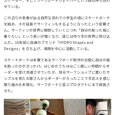
スケーター、そしてサーフボードシェイパーという顔も持ち合わ
せている。
この辺りの若者が辿る自然な流れで小学生の頃にスケートボード
を始め、その延長でサーフィンもするようになったという安藤さ
ん。サーフィンの世界に傾倒していくにつれ「自分の削った板に
乗りたい」という思いが強くなり、遂には作り手の世界に飛び込
んだ。10年前に自身のブランド「HYDRO Shapes and
Designs」を立ち上げ、湘南を中心に活動している。
スケートボードは本業であるサーフボード制作の合間に自分の板
を削ったのがきっかけ。はじめのうちははごく親しい仲間からオ
ーダーを受け流通させていたが、地元サーフショップに置いたサ
ンプルを見たお客さんからオーダーが入ったことで手応えを感じ
取り組みを本格化、サーフボードと並ぶプロダクトにまで成長さ
せた。