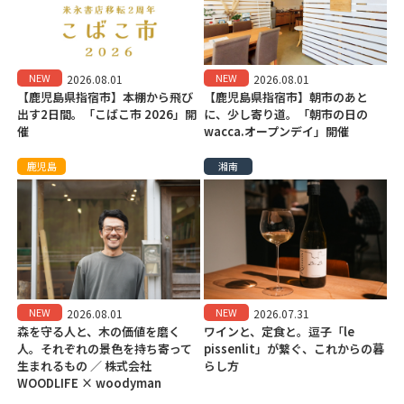
NEW
NEW
2026.08.01
2026.08.01
【鹿児島県指宿市】本棚から飛び
【鹿児島県指宿市】朝市のあと
出す2日間。「こばこ市 2026」開
に、少し寄り道。「朝市の日の
催
wacca.オープンデイ」開催
鹿児島
湘南
NEW
NEW
2026.08.01
2026.07.31
森を守る人と、木の価値を磨く
ワインと、定食と。逗子「le
人。それぞれの景色を持ち寄って
pissenlit」が繋ぐ、これからの暮
生まれるもの ／ 株式会社
らし方
WOODLIFE × woodyman