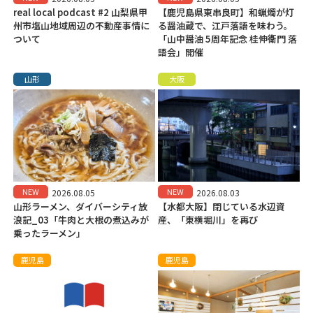
real local podcast #2 山梨県甲
【鹿児島県東串良町】和蝋燭が灯
州市塩山地域周辺の不動産事情に
る醤油蔵で、江戸落語を味わう。
ついて
「山中醤油 5周年記念 桂伸衛門 落
語会」開催
山形
大阪
NEW
NEW
2026.08.05
2026.08.03
山形ラーメン、ダイバーシティ放
【水都大阪】閉じている水辺資
浪記_03「牛肉と大根の煮込みが
産、「東横堀川」を再び
乗ったラーメン」
鹿児島
鹿児島