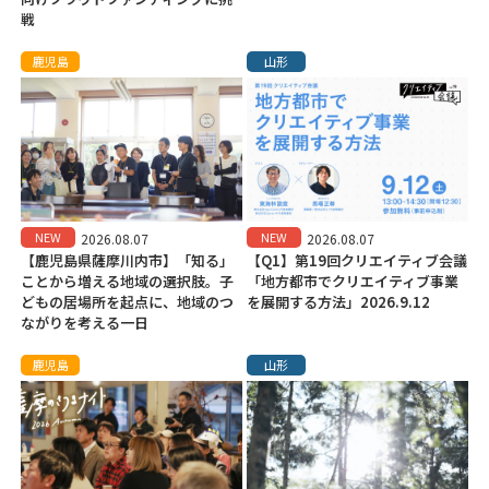
戦
鹿児島
山形
NEW
NEW
2026.08.07
2026.08.07
【鹿児島県薩摩川内市】「知る」
【Q1】第19回クリエイティブ会議
ことから増える地域の選択肢。子
「地方都市でクリエイティブ事業
どもの居場所を起点に、地域のつ
を展開する方法」2026.9.12
ながりを考える一日
鹿児島
山形