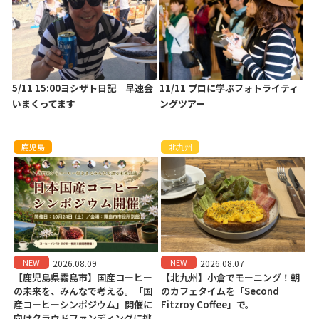
5/11 15:00ヨシザト日記 早速会
11/11 プロに学ぶフォトライティ
いまくってます
ングツアー
鹿児島
北九州
NEW
NEW
2026.08.09
2026.08.07
【鹿児島県霧島市】国産コーヒー
【北九州】小倉でモーニング！朝
の未来を、みんなで考える。「国
のカフェタイムを「Second
産コーヒーシンポジウム」開催に
Fitzroy Coffee」で。
向けクラウドファンディングに挑