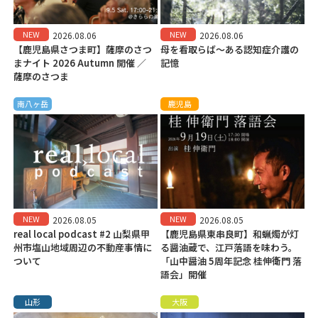
NEW
NEW
2026.08.06
2026.08.06
【鹿児島県さつま町】薩摩のさつ
母を看取らば～ある認知症介護の
まナイト 2026 Autumn 開催 ／
記憶
薩摩のさつま
南八ヶ岳
鹿児島
NEW
NEW
2026.08.05
2026.08.05
real local podcast #2 山梨県甲
【鹿児島県東串良町】和蝋燭が灯
州市塩山地域周辺の不動産事情に
る醤油蔵で、江戸落語を味わう。
ついて
「山中醤油 5周年記念 桂伸衛門 落
語会」開催
山形
大阪