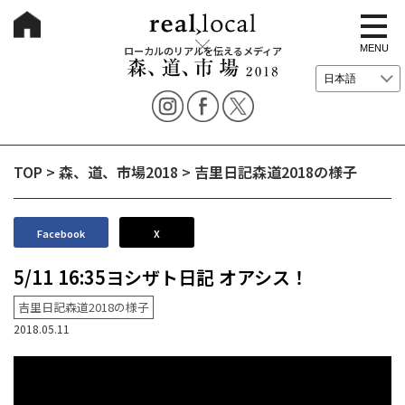
t
o
g
MENU
ローカルのリアルを伝えるメディア
g
l
e
n
a
v
i
g
TOP
>
森、道、市場2018
>
吉里日記森道2018の様子
a
t
i
o
n
Facebook
X
5/11 16:35ヨシザト日記 オアシス！
吉里日記森道2018の様子
2018.05.11