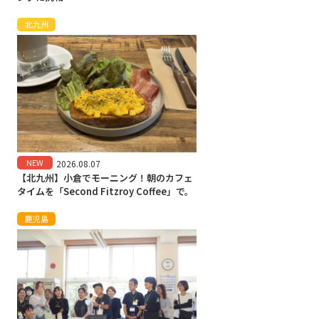
北九州
NEW
2026.08.07
【北九州】小倉でモーニング！朝のカフェ
タイムを「Second Fitzroy Coffee」で。
鹿児島