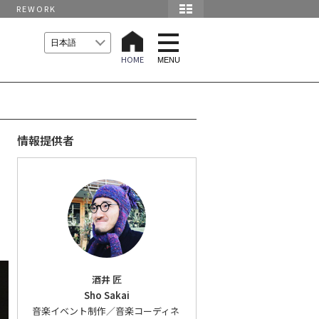
REWORK
t
o
HOME
g
MENU
g
l
e
n
a
v
i
情報提供者
g
a
t
i
o
n
酒井 匠
Sho Sakai
音楽イベント制作／音楽コーディネ