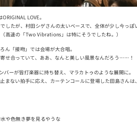
RIGINAL LOVE。
てでしたが、村田シゲさんの太いベースで、全体が少し今っぽ
速の「Two Vibrations」は特にそうでしたね。）
ちろん「接吻」では会場が大合唱。
を寄せ合っていて、ああ、なんと美しい風景なんだろう……！
、メンバーが皆打楽器に持ち替え、マラカトゥのような展開に。
り止まない拍手に応え、カーテンコールに登場した田島さんは
香水や色無き夢を見るやうな