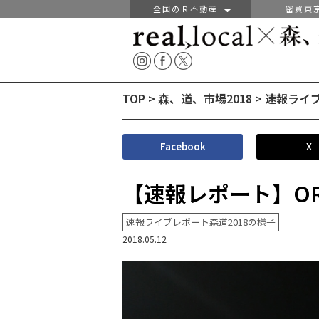
全国のＲ不動産
密買東
TOP
>
森、道、市場2018
>
速報ライブ
Facebook
X
【速報レポート】ORIG
速報ライブレポート森道2018の様子
2018.05.12