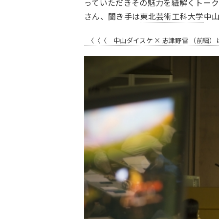
っていただきその魅力を紐解くトーク
さん、聞き手は
東北芸術工科大学
中
〈
〈
〈
中山ダイスケ × 志津野雷 （前編）