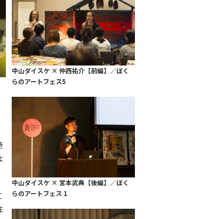
中山ダイスケ × 仲西祐介【前編】／ぼく
らのアートフェス5
き
よ
中山ダイスケ × 宮本武典【後編】／ぼく
らのアートフェス 1
に
ま