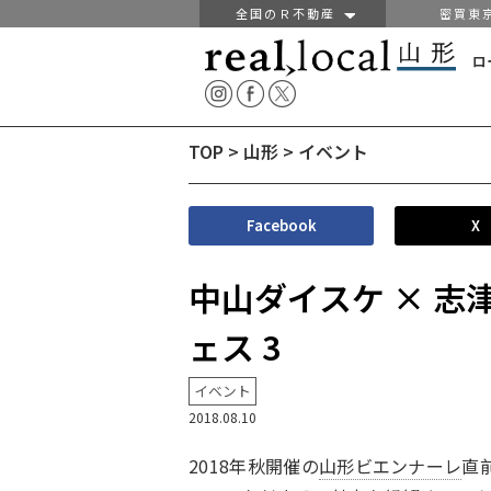
全国のＲ不動産
密買東
ロ
TOP
>
山形
>
イベント
Facebook
X
中山ダイスケ × 
ェス 3
イベント
2018.08.10
2018年秋開催の
山形ビエンナーレ
直