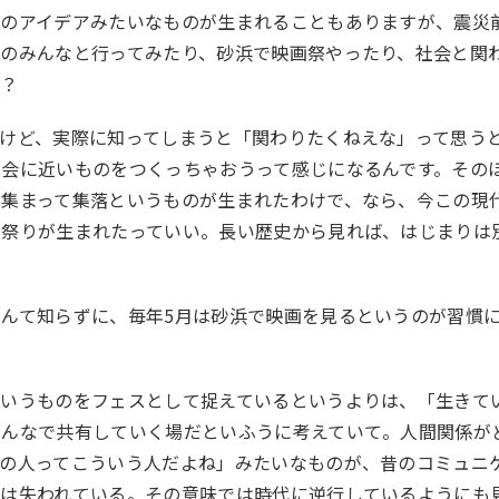
境のアイデアみたいなものが生まれることもありますが、震災
のみんなと行ってみたり、砂浜で映画祭やったり、社会と関
ね？
けど、実際に知ってしまうと「関わりたくねえな」って思う
会に近いものをつくっちゃおうって感じになるんです。その
が集まって集落というものが生まれたわけで、なら、今この現
お祭りが生まれたっていい。長い歴史から見れば、はじまりは
んて知らずに、毎年5月は砂浜で映画を見るというのが習慣
というものをフェスとして捉えているというよりは、「生きて
みんなで共有していく場だといふうに考えていて。人間関係が
この人ってこういう人だよね」みたいなものが、昔のコミュニ
まは失われている。その意味では時代に逆行しているようにも