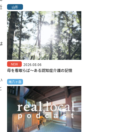
近
山形
は
NEW
2026.08.06
母を看取らば～ある認知症介護の記憶
い
南八ヶ岳
と
な