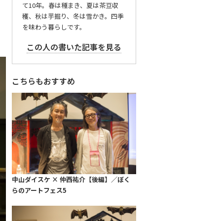
雷
て10年。春は種まき、夏は茶豆収
穫、秋は芋掘り、冬は雪かき。四季
を味わう暮らしです。
この人の書いた記事を見る
こちらもおすすめ
中山ダイスケ × 仲西祐介【後編】／ぼく
らのアートフェス5