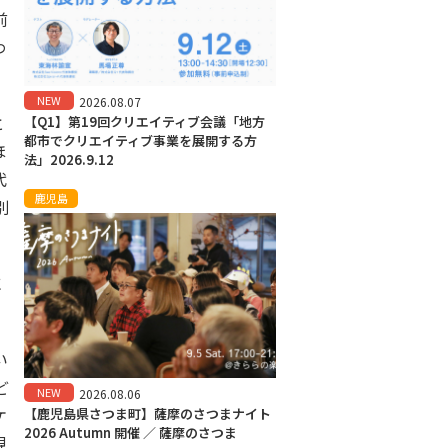
前
わ
NEW
2026.08.07
と
【Q1】第19回クリエイティブ会議「地方
都市でクリエイティブ事業を展開する方
ほ
法」2026.9.12
代
鹿児島
別
に
い
ど
NEW
2026.08.06
ケ
【鹿児島県さつま町】薩摩のさつまナイト
2026 Autumn 開催 ／ 薩摩のさつま
見