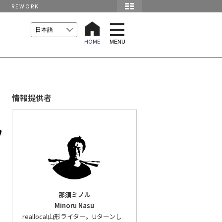
REWORK
t
o
HOME
g
MENU
g
l
e
n
a
v
i
情報提供者
g
a
t
i
フ
o
n
那須ミノル
Minoru Nasu
reallocal山形ライター。Uターンし