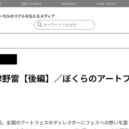
京
[R] studio
toolbox
real local
ーカルのリアルを伝えるメディア
志津野雷【後編】／ぼくらのアート
前。全国のアートフェスのディレクターにフェスへの想いを語