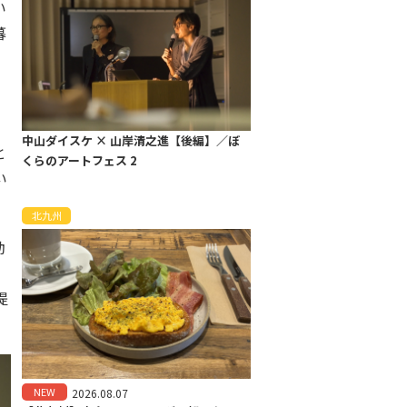
い
暮
、
中山ダイスケ × 山岸清之進【後編】／ぼ
と
くらのアートフェス 2
い
北九州
動
提
。
NEW
2026.08.07