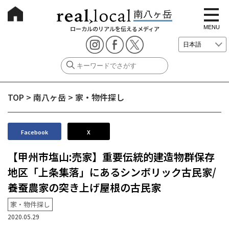
t
o
g
MENU
ローカルのリアルを伝えるメディア
g
l
e
n
a
v
i
g
TOP
>
南八ヶ岳
>
家・物件探し
a
t
i
o
n
Facebook
X
【甲州市塩山:売家】重要伝統的建造物群保存
地区「上条集落」にあるシンボリック古民家/
養蚕農家の突き上げ屋根の古民家
家・物件探し
2020.05.29