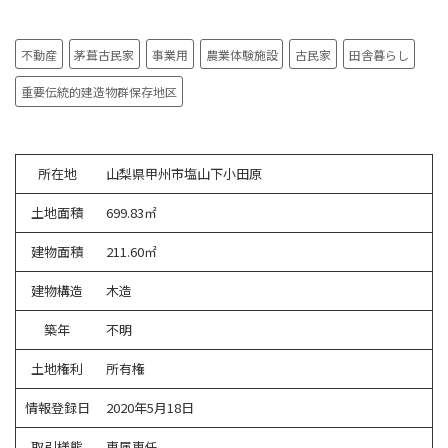
不動産
茅葺古民家
事業用
農業体験施設
古民家
田舎暮らし
重要伝統的建造物群保存地区
所在地
山梨県甲州市塩山下小田原
土地面積
699.83㎡
建物面積
211.60㎡
建物構造
木造
築年
不明
土地権利
所有権
情報登録日
2020年5月18日
取引様態
専属専任