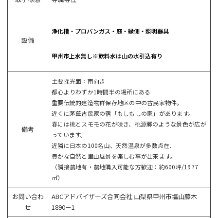
浄化槽・プロパンガス・庭・縁側・照明器具
設備
甲州市上水無し※飲料水は山の水引込有り
主要採光面：南向き
都心よりわずか1時間半の場所にある
重要伝統的建造物群保存地区の中の古民家物件。
近くに茅葺古民家の宿「もしもしの家」があります。
春には桃とスモモの花が咲き、桃源郷のような景色が広が
備考
っています。
近隣に日本の100名山、天然温泉が多数点在、
豊かな自然と里山風景を楽しむ事が出来ます。
（隣接農地有・農地購入可能な方歓迎：約600坪/1977
㎡）
お問い合わ
ABCアドバイザーズ合同会社 山梨県甲州市塩山藤木
せ
1890－1