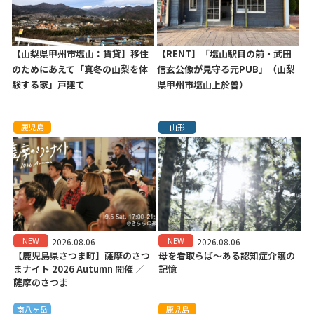
【山梨県甲州市塩山：賃貸】移住
【RENT】「塩山駅目の前・武田
のためにあえて「真冬の山梨を体
信玄公像が見守る元PUB」（山梨
験する家」戸建て
県甲州市塩山上於曽）
鹿児島
山形
NEW
NEW
2026.08.06
2026.08.06
【鹿児島県さつま町】薩摩のさつ
母を看取らば～ある認知症介護の
まナイト 2026 Autumn 開催 ／
記憶
薩摩のさつま
南八ヶ岳
鹿児島