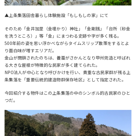
▲上条集落
田舎暮らし体験施設
「もしもしの家」にて
そのため「金井加里（金埋かり）神社」「金剛銭」「台所（砂金
を洗うところ）」等「金」にまつわる史跡や字が多く残る。
500年前の姿を思い浮かべながらタイムスリップ散策をするとよ
り面白味が増すエリアだ。
金山が閉鎖されたのちは、養蚕がさかんとなり甲州兜造と呼ばれ
る大きな屋根が特徴的な民家が多く建てられた。
NPO法人が中心となり呼びかけを行い、貴重な古民家群が残る上
条集落を「重要伝統的建造物群保存地区」として指定された。
今回紹介する物件はこの上条集落の中のシンボル的古民家のひと
つだ。