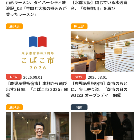
山形ラーメン、ダイバーシティ放
【水都大阪】閉じている水辺資
浪記_03「牛肉と大根の煮込みが
産、「東横堀川」を再び
乗ったラーメン」
鹿児島
鹿児島
NEW
NEW
2026.08.01
2026.08.01
【鹿児島県指宿市】本棚から飛び
【鹿児島県指宿市】朝市のあと
出す2日間。「こばこ市 2026」開
に、少し寄り道。「朝市の日の
催
wacca.オープンデイ」開催
鹿児島
湘南