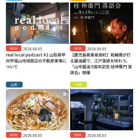
NEW
NEW
2026.08.05
2026.08.05
real local podcast #2 山梨県甲
【鹿児島県東串良町】和蝋燭が灯
州市塩山地域周辺の不動産事情に
る醤油蔵で、江戸落語を味わう。
ついて
「山中醤油 5周年記念 桂伸衛門 落
語会」開催
山形
大阪
NEW
NEW
2026.08.05
2026.08.03