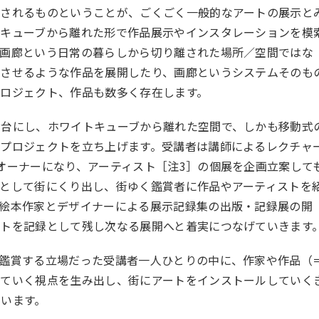
示されるものということが、ごくごく一般的なアートの展示と
トキューブから離れた形で作品展示やインスタレーションを模
、画廊という日常の暮らしから切り離された場所／空間ではな
入させるような作品を展開したり、画廊というシステムそのも
ロジェクト、作品も数多く存在します。
舞台にし、ホワイトキューブから離れた空間で、しかも移動式
るプロジェクトを立ち上げます。受講者は講師によるレクチャ
オーナーになり、アーティスト［注3］の個展を企画立案して
として街にくり出し、街ゆく鑑賞者に作品やアーティストを
、絵本作家とデザイナーによる展示記録集の出版・記録展の開
トを記録として残し次なる展開へと着実につなげていきます
を鑑賞する立場だった受講者一人ひとりの中に、作家や作品（
していく視点を生み出し、街にアートをインストールしていく
います。