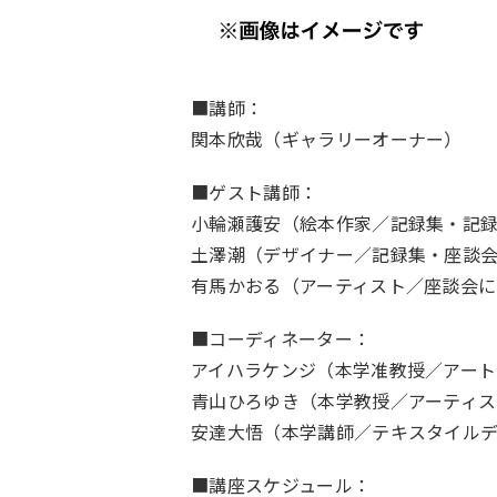
■講師：
関本欣哉（ギャラリーオーナー）
■ゲスト講師：
小輪瀬護安（絵本作家／記録集・記
土澤潮（デザイナー／記録集・座談
有馬かおる（アーティスト／座談会に
■コーディネーター：
アイハラケンジ（本学准教授／アート
青山ひろゆき（本学教授／アーティス
安達大悟（本学講師／テキスタイル
■講座スケジュール：