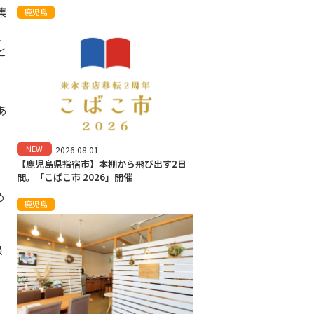
集
鹿児島
イ
と
あ
NEW
2026.08.01
【鹿児島県指宿市】本棚から飛び出す2日
間。「こばこ市 2026」開催
め
鹿児島
録