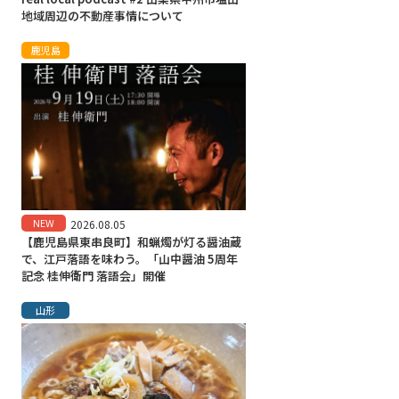
地域周辺の不動産事情について
鹿児島
NEW
2026.08.05
【鹿児島県東串良町】和蝋燭が灯る醤油蔵
で、江戸落語を味わう。「山中醤油 5周年
記念 桂伸衛門 落語会」開催
山形