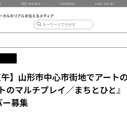
京
[R] studio
toolbox
real local
ーカルのリアルを伝えるメディア
 正午】山形市中心市街地でアート
トのマルチプレイ／まちとひと』
バー募集