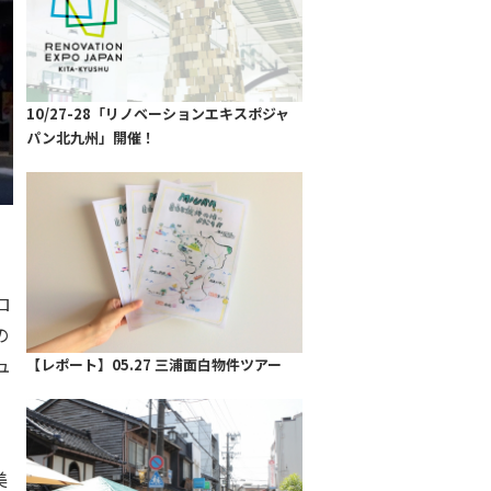
10/27-28「リノベーションエキスポジャ
パン北九州」開催！
ま
ロ
の
ュ
【レポート】05.27 三浦面白物件ツアー
。
を
美