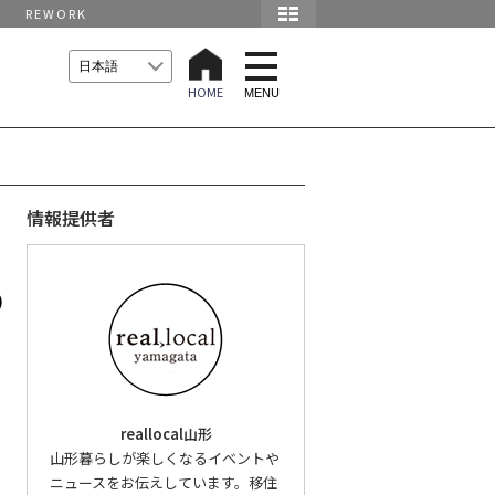
REWORK
t
o
HOME
g
MENU
g
l
e
n
a
v
i
情報提供者
g
a
t
i
の
o
n
reallocal山形
山形暮らしが楽しくなるイベントや
ニュースをお伝えしています。移住