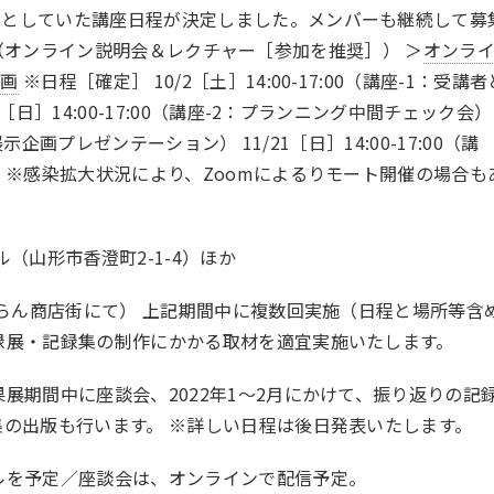
期としていた講座日程が決定しました。メンバーも継続して募
7:00（オンライン説明会＆レクチャー［参加を推奨］） ＞
オンラ
動画
※日程［確定］ 10/2［土］14:00-17:00（講座-1：受講者
［日］14:00-17:00（講座-2：プランニング中間チェック会）
3：展示企画プレゼンテーション） 11/21［日］14:00-17:00（講
 ※感染拡大状況により、Zoomによるりモート開催の場合も
（山形市香澄町2-1-4）ほか
ずらん商店街にて） 上記期間中に複数回実施（日程と場所等含
録展・記録集の制作にかかる取材を適宜実施いたします。
展期間中に座談会、2022年1〜2月にかけて、振り返りの記
集の出版も行います。 ※詳しい日程は後日発表いたします。
ルを予定／座談会は、オンラインで配信予定。