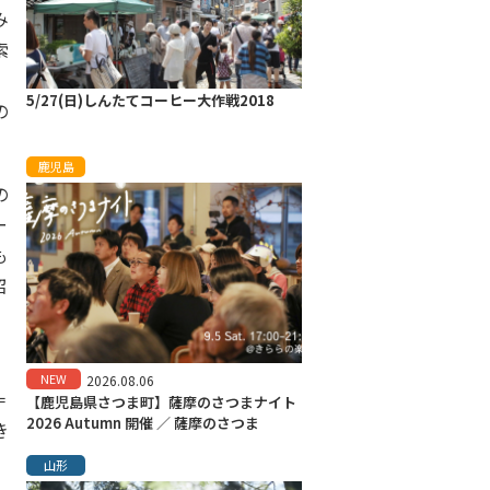
み
索
5/27(日)しんたてコーヒー大作戦2018
の
鹿児島
の
ー
も
紹
。
NEW
2026.08.06
＝
【鹿児島県さつま町】薩摩のさつまナイト
2026 Autumn 開催 ／ 薩摩のさつま
き
山形