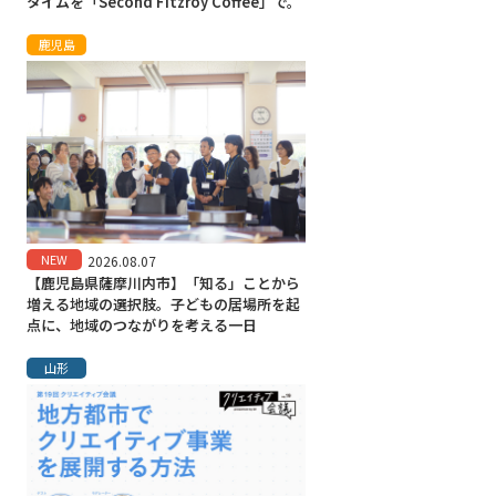
タイムを「Second Fitzroy Coffee」で。
鹿児島
NEW
2026.08.07
【鹿児島県薩摩川内市】「知る」ことから
増える地域の選択肢。子どもの居場所を起
点に、地域のつながりを考える一日
山形