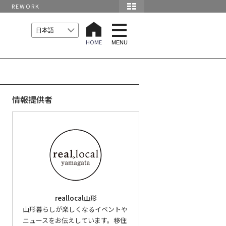
REWORK
t
o
HOME
g
MENU
g
l
e
n
a
v
i
情報提供者
g
a
t
i
イ
o
n
reallocal山形
山形暮らしが楽しくなるイベントや
ニュースをお伝えしています。移住