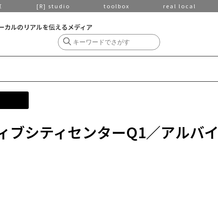
京
[R] studio
toolbox
real local
ーカルのリアルを伝えるメディア
ィブシティセンターQ1／アルバ