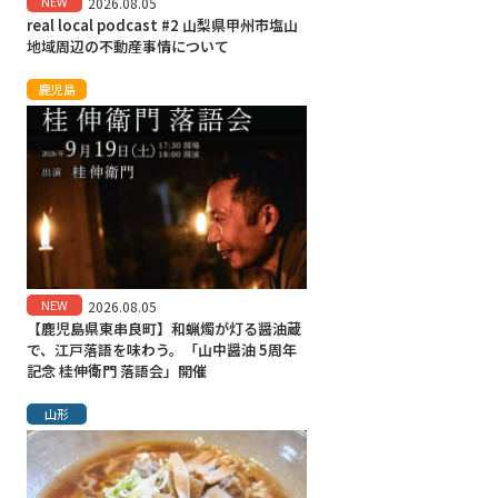
NEW
2026.08.05
real local podcast #2 山梨県甲州市塩山
地域周辺の不動産事情について
鹿児島
NEW
2026.08.05
【鹿児島県東串良町】和蝋燭が灯る醤油蔵
で、江戸落語を味わう。「山中醤油 5周年
記念 桂伸衛門 落語会」開催
山形