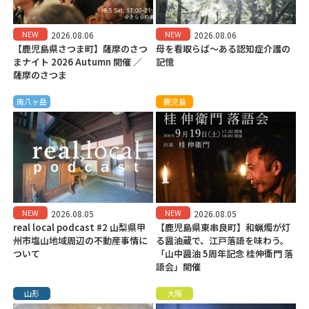
NEW
NEW
2026.08.06
2026.08.06
【鹿児島県さつま町】薩摩のさつ
母を看取らば～ある認知症介護の
まナイト 2026 Autumn 開催 ／
記憶
薩摩のさつま
南八ヶ岳
鹿児島
NEW
NEW
2026.08.05
2026.08.05
real local podcast #2 山梨県甲
【鹿児島県東串良町】和蝋燭が灯
州市塩山地域周辺の不動産事情に
る醤油蔵で、江戸落語を味わう。
ついて
「山中醤油 5周年記念 桂伸衛門 落
語会」開催
山形
大阪