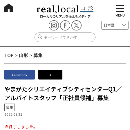
t
o
g
MENU
ローカルのリアルを伝えるメディア
g
l
e
n
a
v
i
g
TOP
>
山形
>
募集
a
t
i
o
n
Facebook
X
やまがたクリエイティブシティセンターQ1／
アルバイトスタッフ「正社員候補」募集
募集
2022.07.21
※終了しました。