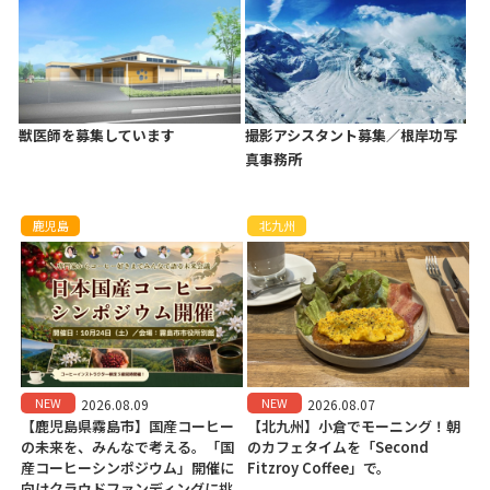
獣医師を募集しています
撮影アシスタント募集／根岸功写
真事務所
鹿児島
北九州
NEW
NEW
2026.08.09
2026.08.07
【鹿児島県霧島市】国産コーヒー
【北九州】小倉でモーニング！朝
の未来を、みんなで考える。「国
のカフェタイムを「Second
産コーヒーシンポジウム」開催に
Fitzroy Coffee」で。
向けクラウドファンディングに挑