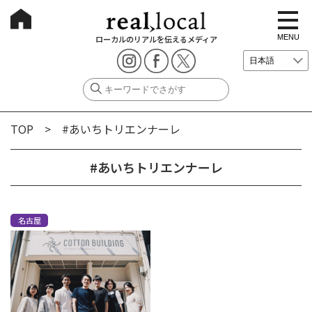
t
o
g
MENU
ローカルのリアルを伝えるメディア
g
l
e
n
a
v
i
g
TOP
> #あいちトリエンナーレ
a
t
i
o
#あいちトリエンナーレ
n
名古屋