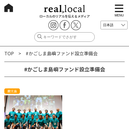
t
o
g
MENU
ローカルのリアルを伝えるメディア
g
l
e
n
a
v
i
g
TOP
> #かごしま島嶼ファンド設立準備会
a
t
i
o
#かごしま島嶼ファンド設立準備会
n
鹿児島