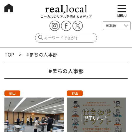
t
o
g
MENU
ローカルのリアルを伝えるメディア
g
l
e
n
a
v
i
g
TOP
> #まちの人事部
a
t
i
o
#まちの人事部
n
郡山
郡山
終了しました