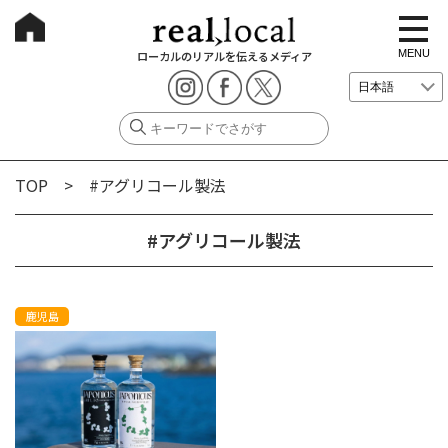
t
o
g
MENU
ローカルのリアルを伝えるメディア
g
l
e
n
a
v
i
g
TOP
> #アグリコール製法
a
t
i
o
#アグリコール製法
n
鹿児島