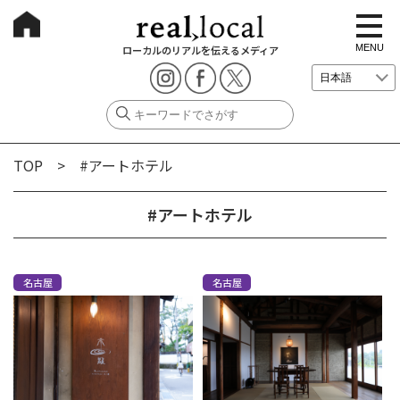
t
o
g
MENU
ローカルのリアルを伝えるメディア
g
l
e
n
a
v
i
g
TOP
> #アートホテル
a
t
i
o
#アートホテル
n
名古屋
名古屋