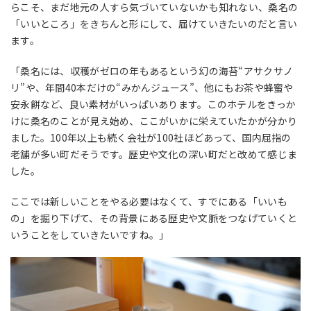
らこそ、まだ地元の人すら気づいていないかも知れない、桑名の
「いいところ」をきちんと形にして、届けていきたいのだと言い
ます。
「桑名には、収穫がゼロの年もあるという幻の海苔“アサクサノ
リ”や、年間40本だけの“みかんジュース”、他にもお茶や蜂蜜や
安永餅など、良い素材がいっぱいあります。このホテルをきっか
けに桑名のことが見え始め、ここがいかに栄えていたかが分かり
ました。100年以上も続く会社が100社ほどあって、国内屈指の
老舗が多い町だそうです。歴史や文化の深い町だと改めて感じま
した。
ここでは新しいことをやる必要はなくて、すでにある「いいも
の」を掘り下げて、その背景にある歴史や文脈をつなげていくと
いうことをしていきたいですね。」