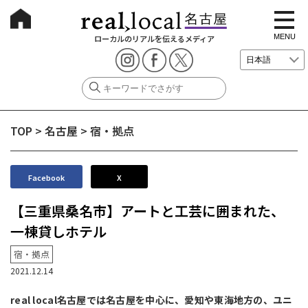
t
o
g
MENU
ローカルのリアルを伝えるメディア
g
l
e
n
a
v
i
g
TOP
>
名古屋
>
宿・拠点
a
t
i
o
n
Facebook
X
【三重県桑名市】アートと工芸に囲まれた、
一棟貸しホテル
宿・拠点
2021.12.14
real local名古屋では名古屋を中心に、愛知や東海地方の、ユニ