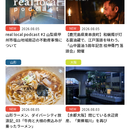
NEW
NEW
2026.08.05
2026.08.05
real local podcast #2 山梨県甲
【鹿児島県東串良町】和蝋燭が灯
州市塩山地域周辺の不動産事情に
る醤油蔵で、江戸落語を味わう。
ついて
「山中醤油 5周年記念 桂伸衛門 落
語会」開催
山形
大阪
NEW
NEW
2026.08.05
2026.08.03
山形ラーメン、ダイバーシティ放
【水都大阪】閉じている水辺資
浪記_03「牛肉と大根の煮込みが
産、「東横堀川」を再び
乗ったラーメン」