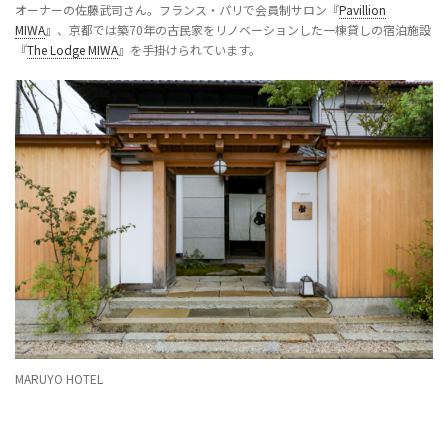
オーナーの佐藤武司さん。フランス・パリで会員制サロン『
Pavillion
MIWA
』、京都では築70年の古民家をリノベーションした一棟貸しの宿泊施設
『
The Lodge MIWA
』を手掛けられています。
MARUYO HOTEL