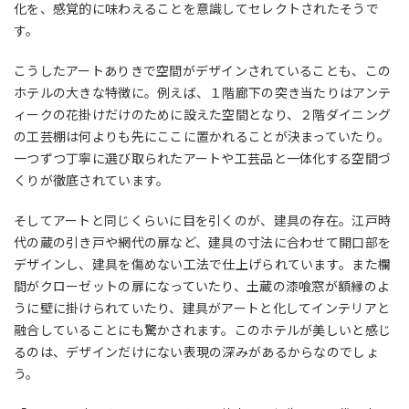
化を、感覚的に味わえることを意識してセレクトされたそうで
す。
こうしたアートありきで空間がデザインされていることも、この
ホテルの大きな特徴に。例えば、１階廊下の突き当たりはアンテ
ィークの花掛けだけのために設えた空間となり、２階ダイニング
の工芸棚は何よりも先にここに置かれることが決まっていたり。
一つずつ丁寧に選び取られたアートや工芸品と一体化する空間づ
くりが徹底されています。
そしてアートと同じくらいに目を引くのが、建具の存在。江戸時
代の蔵の引き戸や網代の扉など、建具の寸法に合わせて開口部を
デザインし、建具を傷めない工法で仕上げられています。また欄
間がクローゼットの扉になっていたり、土蔵の漆喰窓が額縁のよ
うに壁に掛けられていたり、建具がアートと化してインテリアと
融合していることにも驚かされます。このホテルが美しいと感じ
るのは、デザインだけにない表現の深みがあるからなのでしょ
う。