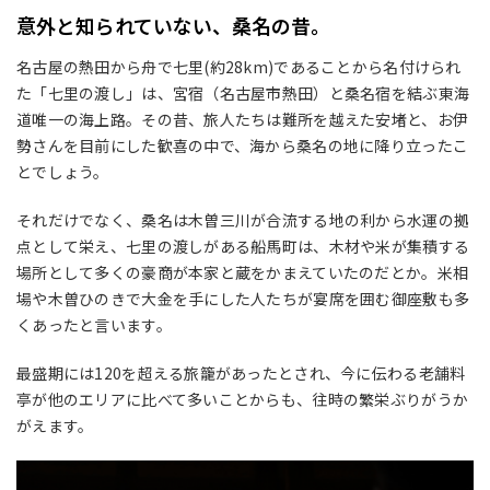
意外と知られていない、桑名の昔。
名古屋の熱田から舟で七里(約28km)であることから名付けられ
た「七里の渡し」は、宮宿（名古屋市熱田）と桑名宿を結ぶ東海
道唯一の海上路。その昔、旅人たちは難所を越えた安堵と、お伊
勢さんを目前にした歓喜の中で、海から桑名の地に降り立ったこ
とでしょう。
それだけでなく、桑名は木曽三川が合流する地の利から水運の拠
点として栄え、七里の渡しがある船馬町は、木材や米が集積する
場所として多くの豪商が本家と蔵をかまえていたのだとか。米相
場や木曽ひのきで大金を手にした人たちが宴席を囲む御座敷も多
くあったと言います。
最盛期には120を超える旅籠があったとされ、今に伝わる老舗料
亭が他のエリアに比べて多いことからも、往時の繁栄ぶりがうか
がえます。