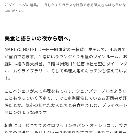
2Fダイニングの建具。こうしたすりガラスを制作できる職人さんはもういな
いのだとか。
美食と語らいの夜から朝へ。
MARUYO HOTELは一日一組限定の一棟貸しホテルで、４名まで
が宿泊できます。１階にはラウンジと２部屋のツインルーム、お
庭には檜の露天風呂。２階は揖斐川と住吉神社を望むダイニング
ルームやライブラリー、そして料理人用のキッチンも備えていま
す。
ここへシェフが来て料理をもてなす、シェフズテーブルのような
こともやっていく予定で、すでに定例開催しているお寿司会が好
評だとか。気心の知れた友人たちと会食を楽しむ、プライベート
サロンのような趣です。
朝食には、焼きたてのクロワッサンやパン・オ・ショコラ、挽き
たての珈琲に、みかんジュースも搾りたてです。それに豆乳ヨー