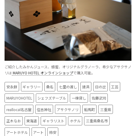
ご紹介したみかんジュース、蜂蜜、オリジナルグラノーラ、希少なアサクサノ
リは
MARUYO HOTEL オンラインショップ
で購入可能。
安永餅
ギャラリー
桑名
七里の渡し
建具
日の出
工芸
MARUYOHOTEL
シェフズテーブル
一棟貸し
佐藤武司
reallocal名古屋
住吉神社
アサクサノリ
船馬町
三重県
正木なお
東海道
ギャラリスト
ホテル
三重県桑名市
アートホテル
アート
柿安