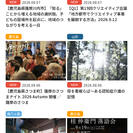
NEW
NEW
2026.08.07
2026.08.07
【鹿児島県薩摩川内市】「知る」
【Q1】第19回クリエイティブ会議
ことから増える地域の選択肢。子
「地方都市でクリエイティブ事業
どもの居場所を起点に、地域のつ
を展開する方法」2026.9.12
ながりを考える一日
鹿児島
山形
NEW
NEW
2026.08.06
2026.08.06
【鹿児島県さつま町】薩摩のさつ
母を看取らば～ある認知症介護の
まナイト 2026 Autumn 開催 ／
記憶
薩摩のさつま
南八ヶ岳
鹿児島