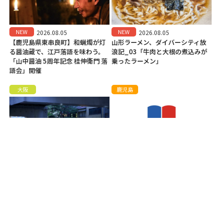
NEW
NEW
2026.08.05
2026.08.05
【鹿児島県東串良町】和蝋燭が灯
山形ラーメン、ダイバーシティ放
る醤油蔵で、江戸落語を味わう。
浪記_03「牛肉と大根の煮込みが
「山中醤油 5周年記念 桂伸衛門 落
乗ったラーメン」
語会」開催
大阪
鹿児島
NEW
NEW
2026.08.03
2026.08.01
【水都大阪】閉じている水辺資
【鹿児島県指宿市】本棚から飛び
産、「東横堀川」を再び
出す2日間。「こばこ市 2026」開
催