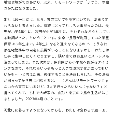
職場環境ができあがり、以来、リモートワークが「ふつう」の働
きかたになりました。
出社は週一回だけ。なら、東京にいても地方にいても、あまり変
わらないと考えました。家族にとってむしろ大事だったのは、長
男が小学4年生に、次男が小学1年生に、それぞれなろうとしてい
る時期だった、ということです。東京で長男が利用していた学童
保育は３年生まで。4年生になると通えなくなるので、そうなれ
ば在宅勤務中の自宅に長男がいることになりますから、わたしは
仕事に集中しにくくなりますし、狭い家ではお互いにストレスも
溜まってしまう。また次男は、保育園から小学校へあがるタイミ
ングなので、それならいっそもっと大きな環境変化があってもい
いかも……と考えた末、移住することを決意しました。その決意
が固まってから夫に相談すると、「じぶんはリモートワークじゃ
ないから東京にいるけど、3人で行ったらいいんじゃない？」と
言ってくれて、それで大﨑家の、山形と東京の２拠点生活がはじ
まりました。2023年4月のことです。
河北町に暮らすようになってからも、わたしは変わらず週一回、