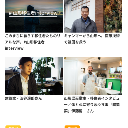
このまちに暮らす移住者たちのリ
ミャンマーから山形へ。医療技術
アルな声。#山形移住者
で祖国を救う
interview
建築家・渋谷達郎さん
山形県天童市・移住者インタビュ
ー／体と心に寄り添う食事「腸美
菜」伊藤龍二さん
北九州
鹿児島