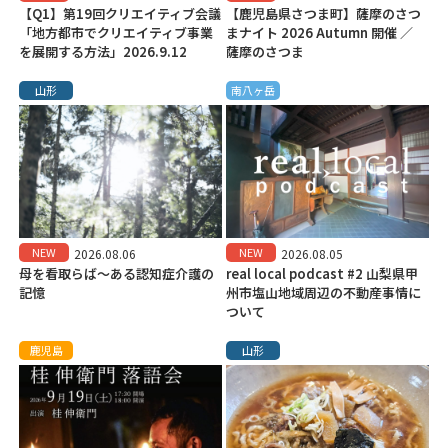
【Q1】第19回クリエイティブ会議
【鹿児島県さつま町】薩摩のさつ
「地方都市でクリエイティブ事業
まナイト 2026 Autumn 開催 ／
を展開する方法」2026.9.12
薩摩のさつま
山形
南八ヶ岳
NEW
NEW
2026.08.06
2026.08.05
母を看取らば～ある認知症介護の
real local podcast #2 山梨県甲
記憶
州市塩山地域周辺の不動産事情に
ついて
鹿児島
山形