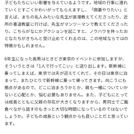
子どもたちにいい影響を与えているようです。地域の行事に連れ
ていくとすごくかわいがってもらえますし、「囲碁やりたい」と
言えば、まちの名人みたいな先生が直接教えてくださったり、近
所の書道教室に行けば、先生がマンツーマンで教えてくださった
り。こちらがなにかアクションを起こすと、ノウハウを持ったお
となたちがきちんと受け止めてくれるのは、この地域ならではの
特徴かもしれません。
6年生になった長男はときどき東京のイベントに参加しますが、
そういうときは「1人で行ってこい」と送り出します。新幹線に
乗ってしまえば、東京では夫が迎えてくれて、その日は東京に泊
まって、またひとりで新幹線に乗って帰ってきます。向こうにも
拠点があるので、どこに泊まろうかとか、親も一緒についていか
ないと心配とか、悩む必要もありません。また、子どもにとって
は成長とともに父親の存在が大きくなりますから、男同士でご飯
食べながら話すのもきっと大切な時間になっているのではないで
しょうか。子どもの成長という観点からも良いことだと思ってい
ます。