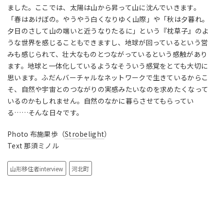
ました。ここでは、太陽は山から昇って山に沈んでいきます。
「春はあけぼの。やうやう白くなりゆく山際」や「秋は夕暮れ。
夕日のさして山の端いと近うなりたるに」という『枕草子』のよ
うな世界を感じることもできますし、地球が回っているという営
みも感じられて、壮大なものとつながっているという感触があり
ます。地球と一体化しているようなそういう感覚をとても大切に
思います。ふだんバーチャルなネットワークで生きているからこ
そ、自然や宇宙とのつながりの実感みたいなのを求めたくなって
いるのかもしれません。自然のなかに暮らさせてもらってい
る……そんな日々です。
Photo 布施果歩（
Strobelight
）
Text 那須ミノル
山形移住者interview
河北町