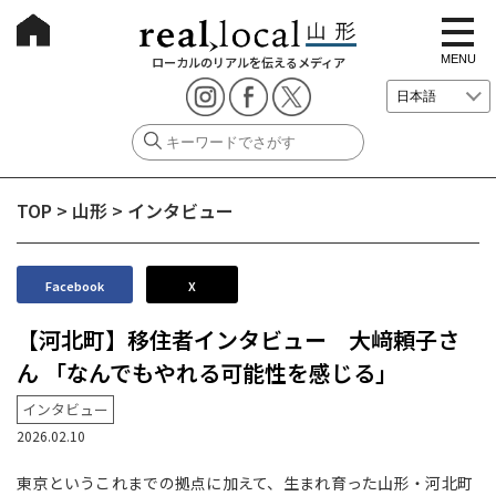
t
o
g
MENU
ローカルのリアルを伝えるメディア
g
l
e
n
a
v
i
g
TOP
>
山形
>
インタビュー
a
t
i
o
n
Facebook
X
【河北町】移住者インタビュー 大﨑頼子さ
ん 「なんでもやれる可能性を感じる」
インタビュー
2026.02.10
東京というこれまでの拠点に加えて、生まれ育った山形・河北町