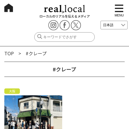
t
o
g
MENU
ローカルのリアルを伝えるメディア
g
l
e
n
a
v
i
g
TOP
> #クレープ
a
t
i
o
#クレープ
n
大阪