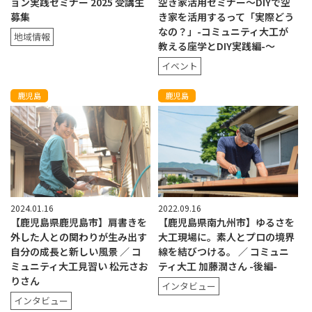
ョン実践セミナー 2025 受講生
空き家活用セミナー〜DIYで空
募集
き家を活用するって「実際どう
なの？」-コミュニティ大工が
地域情報
教える座学とDIY実践編-〜
イベント
鹿児島
鹿児島
2024.01.16
2022.09.16
【鹿児島県鹿児島市】肩書きを
【鹿児島県南九州市】ゆるさを
外した人との関わりが生み出す
大工現場に。素人とプロの境界
自分の成長と新しい風景 ／ コ
線を結びつける。 ／ コミュニ
ミュニティ大工見習い 松元さお
ティ大工 加藤潤さん -後編-
りさん
インタビュー
インタビュー