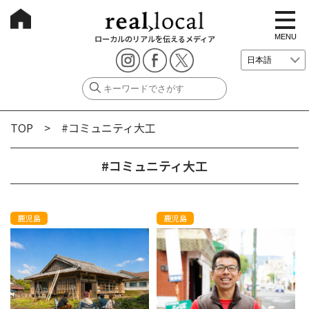
t
o
g
MENU
ローカルのリアルを伝えるメディア
g
l
e
n
a
v
i
g
TOP
> #コミュニティ大工
a
t
i
o
#コミュニティ大工
n
鹿児島
鹿児島