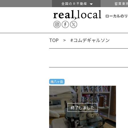
全国のＲ不動産
密買東
ローカルのリ
TOP
> #コムデギャルソン
南八ヶ岳
終了しました