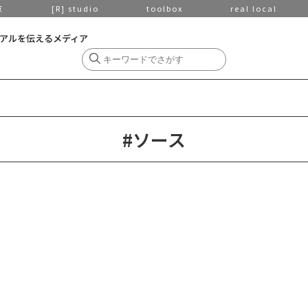
京
[R] studio
toolbox
real local
アルを伝えるメディア
#ソース