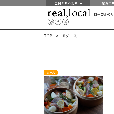
全国のＲ不動産
密買東
ローカルのリ
TOP
> #ソース
鹿児島