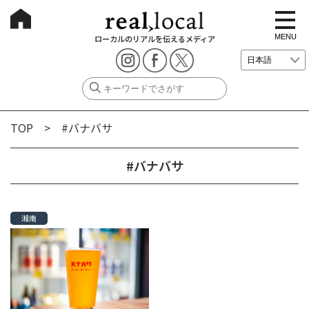
t
o
g
MENU
ローカルのリアルを伝えるメディア
g
l
e
n
a
v
i
g
TOP
> #バナバサ
a
t
i
o
#バナバサ
n
湘南