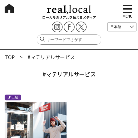
t
o
g
MENU
ローカルのリアルを伝えるメディア
g
l
e
n
a
v
i
g
TOP
> #マテリアルサービス
a
t
i
o
#マテリアルサービス
n
名古屋