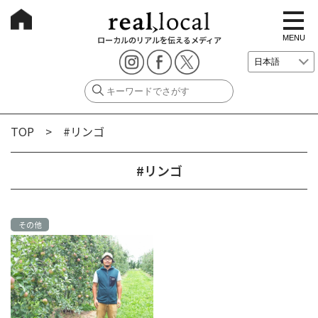
t
o
g
MENU
ローカルのリアルを伝えるメディア
g
l
e
n
a
v
i
g
TOP
> #リンゴ
a
t
i
o
#リンゴ
n
その他