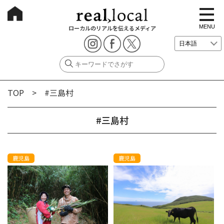
t
o
g
MENU
ローカルのリアルを伝えるメディア
g
l
e
n
a
v
i
g
TOP
> #三島村
a
t
i
o
#三島村
n
鹿児島
鹿児島