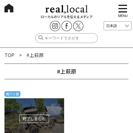
t
o
g
MENU
ローカルのリアルを伝えるメディア
g
l
e
n
a
v
i
g
TOP
> #上萩原
a
t
i
o
#上萩原
n
南八ヶ岳
終了しました