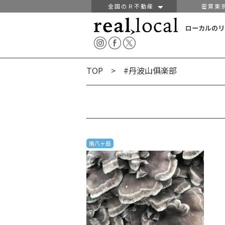
全国のＲ不動産
密買東
ローカルのリ
TOP
> #丹波山俱楽部
南八ヶ岳