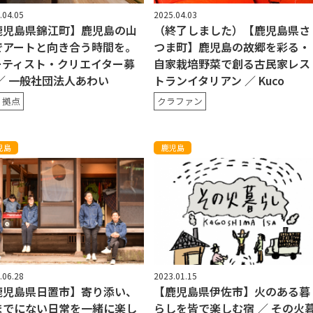
.04.05
2025.04.03
鹿児島県錦江町】鹿児島の山
（終了しました）【鹿児島県さ
でアートと向き合う時間を。
つま町】鹿児島の故郷を彩る・
ーティスト・クリエイター募
自家栽培野菜で創る古民家レス
 ／ 一般社団法人あわい
トランイタリアン ／ Kuco
・拠点
クラファン
児島
鹿児島
.06.28
2023.01.15
鹿児島県日置市】寄り添い、
【鹿児島県伊佐市】火のある暮
までにない日常を一緒に楽し
らしを皆で楽しむ宿 ／ その火