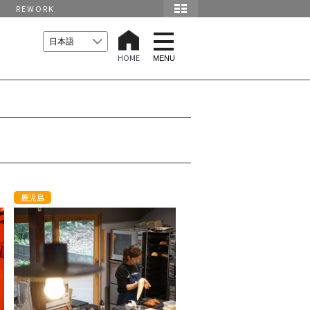
REWORK
t
o
HOME
g
MENU
g
l
e
n
a
v
i
g
a
t
i
o
n
鹿児島