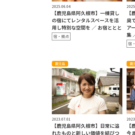
2025.06.04
2025
【鹿児島県阿久根市】一棟貸し
【
の宿にてレンタルスペースを活
奥
用し特別な空間を ／ お宿ととと
ア
集
宿・拠点
宿
鹿児島
鹿
2023.07.01
2023
【鹿児島県阿久根市】日常に溢
【
れたものと新しい価値を結びつ
今