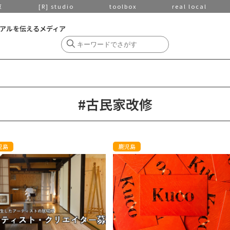
京
[R] studio
toolbox
real local
アルを伝えるメディア
#古民家改修
児島
鹿児島