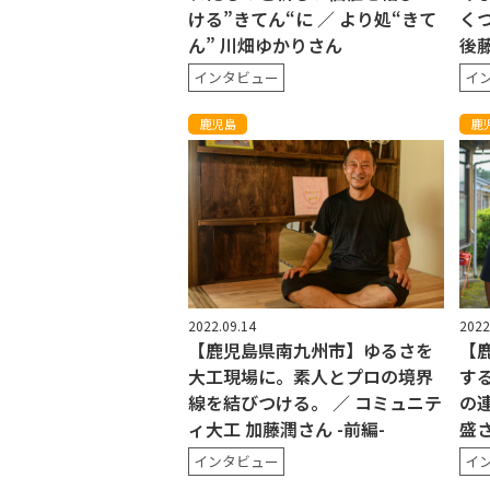
ける”きてん“に ／ より処“きて
く
ん” 川畑ゆかりさん
後
インタビュー
イ
鹿児島
鹿
2022.09.14
2022
【鹿児島県南九州市】ゆるさを
【
大工現場に。素人とプロの境界
す
線を結びつける。 ／ コミュニテ
の連
ィ大工 加藤潤さん -前編-
盛
インタビュー
イ