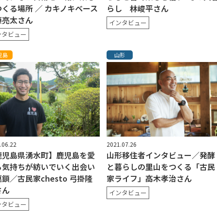
つくる場所 ／ カキノキベース
らし 林峻平さん
藤亮太さん
インタビュー
ンタビュー
児島
山形
.06.22
2021.07.26
鹿児島県湧水町】鹿児島を愛
山形移住者インタビュー／発酵
る気持ちが紡いでいく出会い
と暮らしの里山をつくる「古民
鎖／古民家chesto 弓掛隆
家ライフ」高木孝治さん
さん
インタビュー
ンタビュー