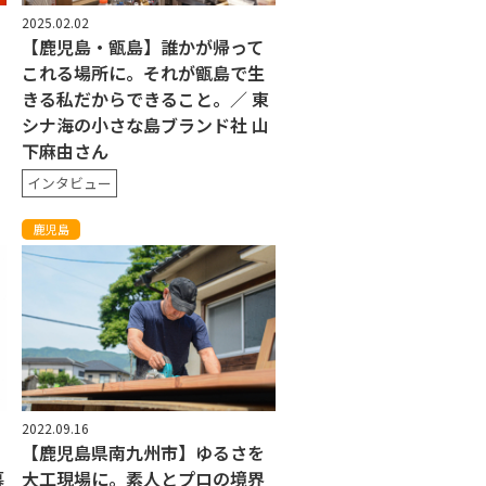
2025.02.02
【鹿児島・甑島】誰かが帰って
これる場所に。それが甑島で生
きる私だからできること。／ 東
シナ海の小さな島ブランド社 山
下麻由さん
インタビュー
鹿児島
2022.09.16
【鹿児島県南九州市】ゆるさを
暮
大工現場に。素人とプロの境界