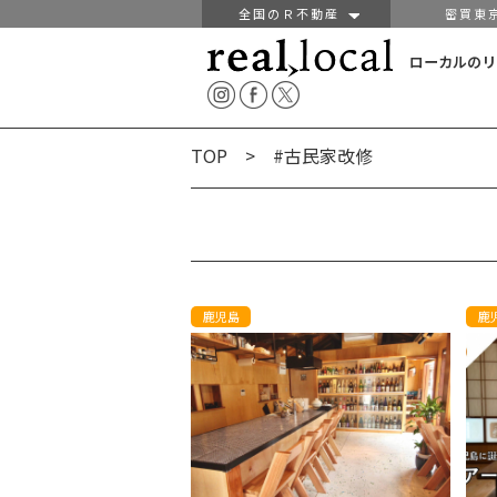
全国のＲ不動産
密買東
ローカルのリ
TOP
> #古民家改修
鹿児島
鹿