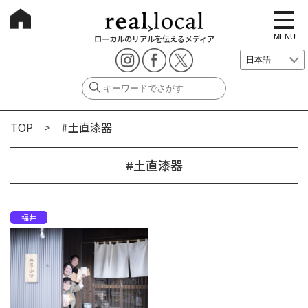
t
o
g
MENU
ローカルのリアルを伝えるメディア
g
l
e
n
a
v
i
g
TOP
> #土直漆器
a
t
i
o
#土直漆器
n
福井