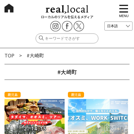
t
o
g
MENU
ローカルのリアルを伝えるメディア
g
l
e
n
a
v
i
g
TOP
> #大崎町
a
t
i
o
#大崎町
n
鹿児島
鹿児島