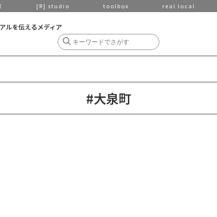
京
[R] studio
toolbox
real local
アルを伝えるメディア
#大泉町