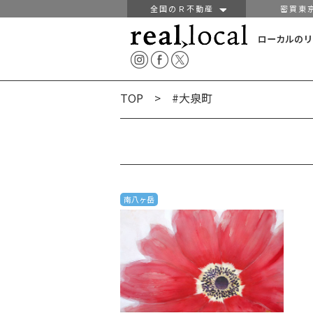
全国のＲ不動産
密買東
ローカルのリ
TOP
> #大泉町
南八ヶ岳