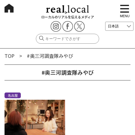
t
o
g
MENU
ローカルのリアルを伝えるメディア
g
l
e
n
a
v
i
g
TOP
> #奥三河調査隊みやび
a
t
i
o
#奥三河調査隊みやび
n
名古屋