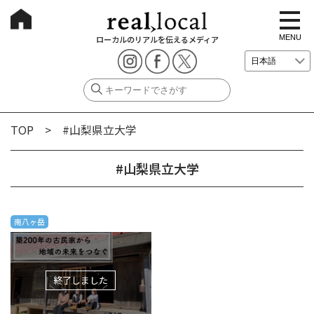
t
o
g
MENU
ローカルのリアルを伝えるメディア
g
l
e
n
a
v
i
g
TOP
> #山梨県立大学
a
t
i
o
#山梨県立大学
n
南八ヶ岳
終了しました