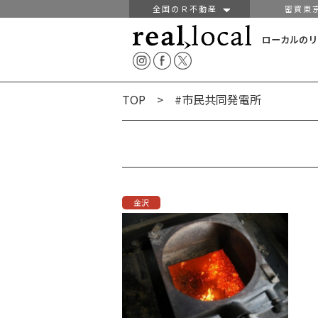
全国のＲ不動産
密買東
ローカルのリ
TOP
> #市民共同発電所
金沢