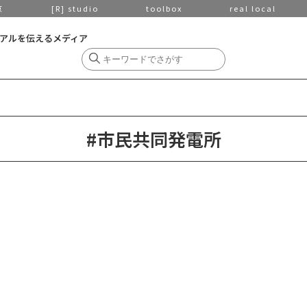
京
[R] studio
toolbox
real local
アルを伝えるメディア
#市民共同発電所