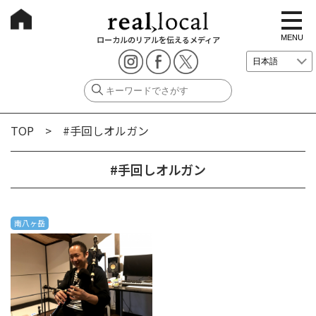
t
o
g
MENU
ローカルのリアルを伝えるメディア
g
l
e
n
a
v
i
g
TOP
> #手回しオルガン
a
t
i
o
#手回しオルガン
n
南八ヶ岳