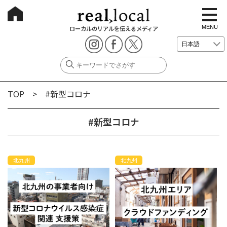
t
o
g
MENU
ローカルのリアルを伝えるメディア
g
l
e
n
a
v
i
g
TOP
> #新型コロナ
a
t
i
o
#新型コロナ
n
北九州
北九州