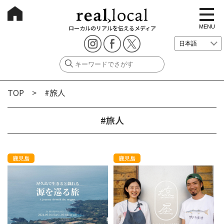
t
o
g
MENU
ローカルのリアルを伝えるメディア
g
l
e
n
a
v
i
g
TOP
> #旅人
a
t
i
o
#旅人
n
鹿児島
鹿児島