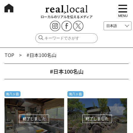
t
o
g
MENU
ローカルのリアルを伝えるメディア
g
l
e
n
a
v
i
g
TOP
> #日本100名山
a
t
i
o
#日本100名山
n
南八ヶ岳
南八ヶ岳
終了しました
終了しました