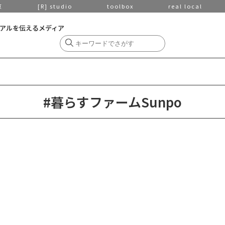
京
[R] studio
toolbox
real local
アルを伝えるメディア
#暮らすファームSunpo