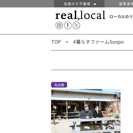
全国のＲ不動産
密買東
ローカルのリ
TOP
> #暮らすファームSunpo
名古屋