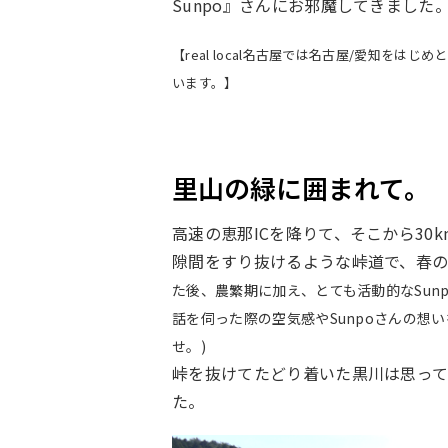
Sunpo』さんにお邪魔してきました
【real local名古屋では名古屋/愛知を
います。】
里山の緑に囲まれて。
高速の恵那ICを降りて、そこから3
隙間をすり抜けるような峠道で、春
た後、
農繁期に加え、とても活動的なSu
話を伺った際の空気感やSunpoさんの想
せ。)
峠を抜けてたどり着いた黒川は思っ
た。