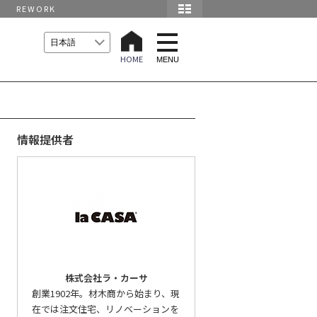
REWORK
t
o
HOME
g
MENU
g
l
e
n
a
v
i
情報提供者
g
a
t
i
o
n
株式会社ラ・カーサ
創業1902年。材木商から始まり、現
在では注文住宅、リノベーションを