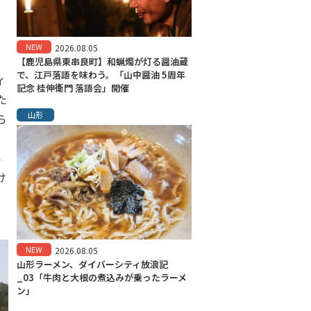
NEW
2026.08.05
【鹿児島県東串良町】和蝋燭が灯る醤油蔵
で、江戸落語を味わう。「山中醤油 5周年
ィ
記念 桂伸衛門 落語会」開催
た
山形
ら
。
ら
け
NEW
2026.08.05
山形ラーメン、ダイバーシティ放浪記
_03「牛肉と大根の煮込みが乗ったラーメ
ン」