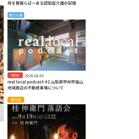
母を看取らば～ある認知症介護の記憶
南八ヶ岳
NEW
2026.08.05
real local podcast #2 山梨県甲州市塩山
地域周辺の不動産事情について
鹿児島