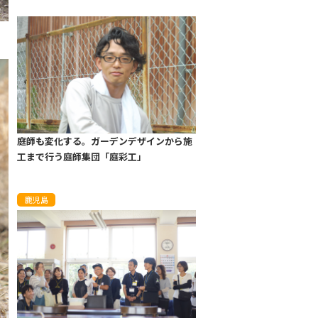
庭師も変化する。ガーデンデザインから施
工まで行う庭師集団「庭彩工」
鹿児島