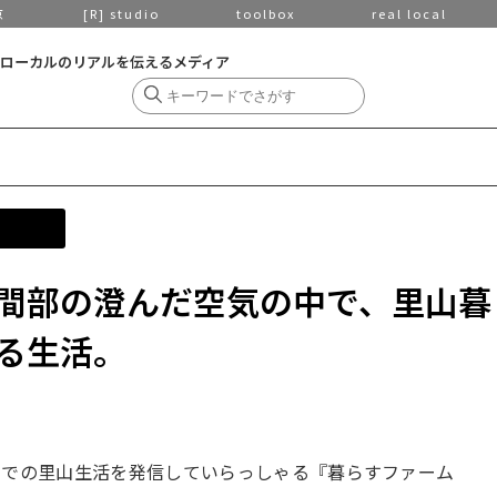
京
[R] studio
toolbox
real local
ローカルのリアルを伝えるメディア
間部の澄んだ空気の中で、里山暮
る生活。
」での里山生活を発信していらっしゃる『暮らすファーム