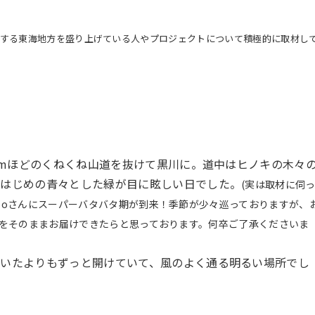
。
はじめとする東海地方を盛り上げている人やプロジェクトについて積極的に取材し
0kmほどのくねくね山道を抜けて黒川に。道中はヒノキの木々
のはじめの青々とした緑が目に眩しい日でした。
(実は取材に伺
npoさんにスーパーバタバタ期が到来！季節が少々巡っておりますが、
いをそのままお届けできたらと思っております。何卒ご了承くださいま
ていたよりもずっと開けていて、風のよく通る明るい場所でし