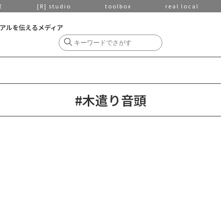
京
[R] studio
toolbox
real local
アルを伝えるメディア
#木遣り音頭