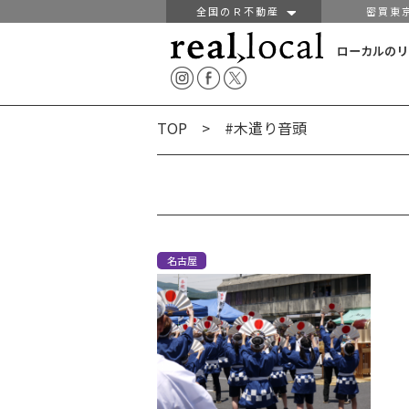
全国のＲ不動産
密買東
ローカルのリ
TOP
> #木遣り音頭
名古屋