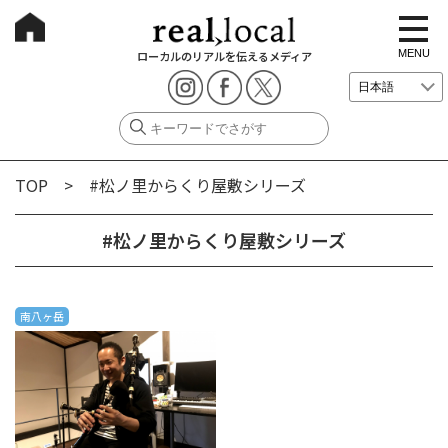
t
o
g
MENU
ローカルのリアルを伝えるメディア
g
l
e
n
a
v
i
g
TOP
> #松ノ里からくり屋敷シリーズ
a
t
i
o
#松ノ里からくり屋敷シリーズ
n
南八ヶ岳