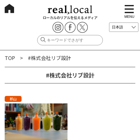
t
o
g
MENU
ローカルのリアルを伝えるメディア
g
l
e
n
a
v
i
g
TOP
> #株式会社リブ設計
a
t
i
o
#株式会社リブ設計
n
郡山